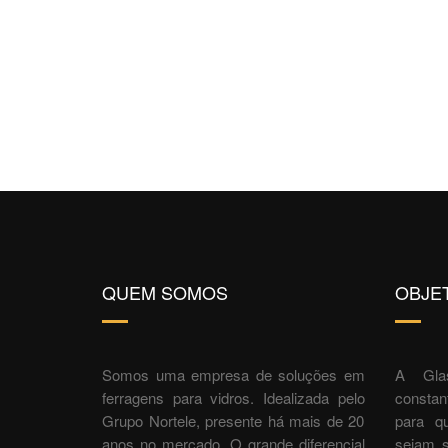
QUEM SOMOS
OBJE
Somos uma empresa de soluções em
A Gla
ferragens para vidros. Idealizada pelo
constan
Grupo Nortele, presente há mais de 20
para q
anos no mercado. O grande diferencial
sejam s