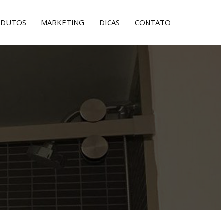
ODUTOS
MARKETING
DICAS
CONTATO
Box Dobradiça Soft
Box Esfera
Porta Fit
Box Fit
Porta Luxe
Acessórios
Box Lumine
Guarda Corpos
Box Luxe
Box Line
Box Moove